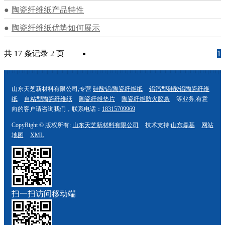
陶瓷纤维纸产品特性
陶瓷纤维纸优势如何展示
共 17 条记录 2 页
1
2
>>
山东天芝新材料有限公司,专营
硅酸铝/陶瓷纤维纸
铝箔型硅酸铝陶瓷纤维
纸
自粘型陶瓷纤维纸
陶瓷纤维垫片
陶瓷纤维防火胶条
等业务,有意
向的客户请咨询我们，联系电话：
18315709969
CopyRight © 版权所有:
山东天芝新材料有限公司
技术支持:
山东鼎基
网站
地图
XML
扫一扫访问移动端