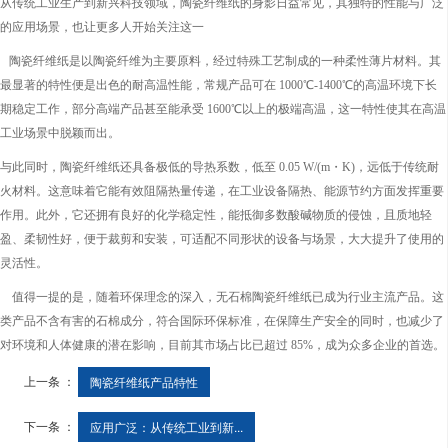
从传统工业生产到新兴科技领域，陶瓷纤维纸的身影日益常见，其独特的性能与广泛
的应用场景，也让更多人开始关注这一
陶瓷纤维纸是以陶瓷纤维为主要原料，经过特殊工艺制成的一种柔性薄片材料。其
最显著的特性便是出色的耐高温性能，常规产品可在 1000℃-1400℃的高温环境下长
期稳定工作，部分高端产品甚至能承受 1600℃以上的极端高温，这一特性使其在高温
工业场景中脱颖而出。
与此同时，陶瓷纤维纸还具备极低的导热系数，低至 0.05 W/(m・K)，远低于传统耐
火材料。这意味着它能有效阻隔热量传递，在工业设备隔热、能源节约方面发挥重要
作用。此外，它还拥有良好的化学稳定性，能抵御多数酸碱物质的侵蚀，且质地轻
盈、柔韧性好，便于裁剪和安装，可适配不同形状的设备与场景，大大提升了使用的
灵活性。
值得一提的是，随着环保理念的深入，无石棉陶瓷纤维纸已成为行业主流产品。这
类产品不含有害的石棉成分，符合国际环保标准，在保障生产安全的同时，也减少了
对环境和人体健康的潜在影响，目前其市场占比已超过 85%，成为众多企业的首选。
上一条 ：
陶瓷纤维纸产品特性
下一条 ：
应用广泛：从传统工业到新...