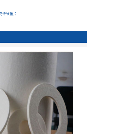
瓷纤维垫片